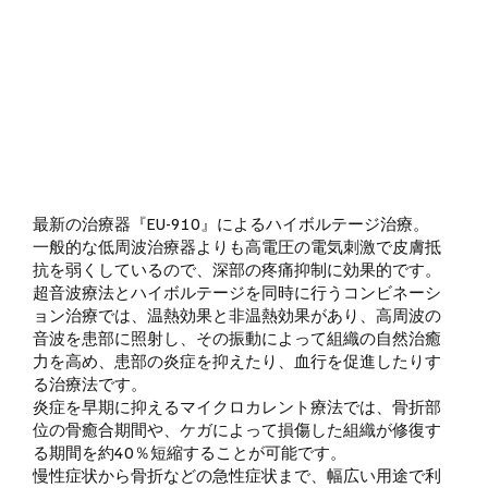
最新の治療器『EU-910』によるハイボルテージ治療。
一般的な低周波治療器よりも高電圧の電気刺激で皮膚抵
抗を弱くしているので、深部の疼痛抑制に効果的です。
超音波療法とハイボルテージを同時に行うコンビネーシ
ョン治療では、温熱効果と非温熱効果があり、高周波の
音波を患部に照射し、その振動によって組織の自然治癒
力を高め、患部の炎症を抑えたり、血行を促進したりす
る治療法です。
炎症を早期に抑えるマイクロカレント療法では、骨折部
位の骨癒合期間や、ケガによって損傷した組織が修復す
る期間を約40％短縮することが可能です。
慢性症状から骨折などの急性症状まで、幅広い用途で利