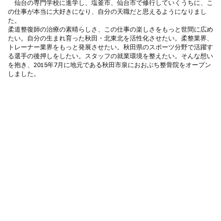
仙台の専門学校に進学し、塩釜市、仙台市で修行していくうちに、こ
の仕事が本当に大好きになり、自分の天職だと思えるようになりまし
た。
柔道整復師の治療の素晴らしさ、この仕事の楽しさをもっと世間に広め
たい。自分の生まれ育った秋田・北東北を活性化させたい。柔整業界、
トレーナー業界をもっと発展させたい。秋田県のスポーツ分野で活躍す
る選手の後押しをしたい。スタッフの就業環境を整えたい。そんな想い
を抱き、2015年7月に地元である秋田市泉におおぶち整骨院をオープン
しました。