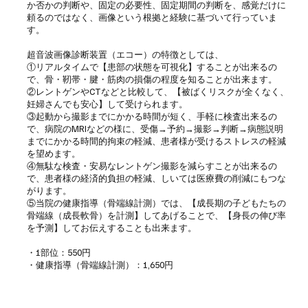
か否かの判断や、固定の必要性、固定期間の判断を、感覚だけに
頼るのではなく、画像という根拠と経験に基づいて行っていま
す。
超音波画像診断装置（エコー）の特徴としては、
①リアルタイムで【患部の状態を可視化】することが出来るの
で、骨・靭帯・腱・筋肉の損傷の程度を知ることが出来ます。
②レントゲンやCTなどと比較して、【被ばくリスクが全くなく、
妊婦さんでも安心】して受けられます。
③起動から撮影までにかかる時間が短く、手軽に検査出来るの
で、病院のMRIなどの様に、受傷→予約→撮影→判断→病態説明
までにかかる時間的拘束の軽減、患者様が受けるストレスの軽減
を望めます。
④無駄な検査・安易なレントゲン撮影を減らすことが出来るの
で、患者様の経済的負担の軽減、しいては医療費の削減にもつな
がります。
⑤当院の健康指導（骨端線計測）では、【成長期の子どもたちの
骨端線（成長軟骨）を計測】してあげることで、【身長の伸び率
を予測】してお伝えすることも出来ます。
・1部位：550円
・健康指導（骨端線計測）：1,650円