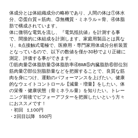
体成分とは体組織成分の略称であり、人間の体は①体水
分、②蛋白質＝筋肉、③無機質・ミネラル＝骨、④体脂
肪で構成されています。
体に微弱な電気を流し、『電気抵抗値』を計測する事
で、間接的に体組成を計測します。家庭用製品とは異な
り、8点接触式電極で、医療用・専門家用体成分分析装置
となっているので、以下の数値を僅か30秒でより正確に
測定、評価する事ができます。
①筋肉量②体脂肪量③体脂肪率④BMI⑤内臓脂肪⑥部位別
筋肉量⑦部位別脂肪量などを把握することで、良質な筋
肉を身につけ、運動のパフォーマンスを上げたい。健康
的なウェイトコントロール【減量・増量】をしたい。体
の栄養・健康状態（骨ミネラル量）を知りたい。トレー
ニング前後でビフォーアフターを把握したいという方々
におススメです！
・初回 1,100円
・2回目以降 550円