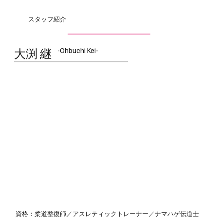
スタッフ紹介
-Ohbuchi Kei-
大渕 継
資格：柔道整復師／アスレティックトレーナー／ナマハゲ伝道士